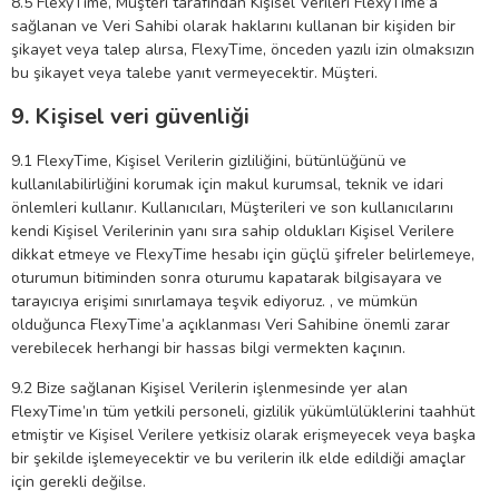
8.5 FlexyTime, Müşteri tarafından Kişisel Verileri FlexyTime’a
sağlanan ve Veri Sahibi olarak haklarını kullanan bir kişiden bir
şikayet veya talep alırsa, FlexyTime, önceden yazılı izin olmaksızın
bu şikayet veya talebe yanıt vermeyecektir. Müşteri.
9. Kişisel veri güvenliği
9.1 FlexyTime, Kişisel Verilerin gizliliğini, bütünlüğünü ve
kullanılabilirliğini korumak için makul kurumsal, teknik ve idari
önlemleri kullanır. Kullanıcıları, Müşterileri ve son kullanıcılarını
kendi Kişisel Verilerinin yanı sıra sahip oldukları Kişisel Verilere
dikkat etmeye ve FlexyTime hesabı için güçlü şifreler belirlemeye,
oturumun bitiminden sonra oturumu kapatarak bilgisayara ve
tarayıcıya erişimi sınırlamaya teşvik ediyoruz. , ve mümkün
olduğunca FlexyTime’a açıklanması Veri Sahibine önemli zarar
verebilecek herhangi bir hassas bilgi vermekten kaçının.
9.2 Bize sağlanan Kişisel Verilerin işlenmesinde yer alan
FlexyTime’ın tüm yetkili personeli, gizlilik yükümlülüklerini taahhüt
etmiştir ve Kişisel Verilere yetkisiz olarak erişmeyecek veya başka
bir şekilde işlemeyecektir ve bu verilerin ilk elde edildiği amaçlar
için gerekli değilse.