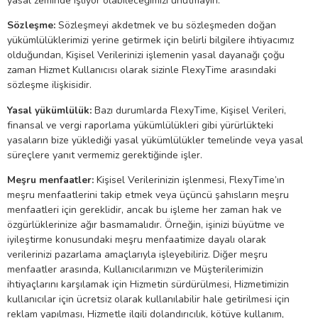
yasal zeminde işliyor olabileceğimizi unutmayın.
Sözleşme:
Sözleşmeyi akdetmek ve bu sözleşmeden doğan
yükümlülüklerimizi yerine getirmek için belirli bilgilere ihtiyacımız
olduğundan, Kişisel Verilerinizi işlemenin yasal dayanağı çoğu
zaman Hizmet Kullanıcısı olarak sizinle FlexyTime arasındaki
sözleşme ilişkisidir.
Yasal
yükümlülük:
Bazı durumlarda FlexyTime, Kişisel Verileri,
finansal ve vergi raporlama yükümlülükleri gibi yürürlükteki
yasaların bize yüklediği yasal yükümlülükler temelinde veya yasal
süreçlere yanıt vermemiz gerektiğinde işler.
Meşru menfaatler:
Kişisel Verilerinizin işlenmesi, FlexyTime’ın
meşru menfaatlerini takip etmek veya üçüncü şahısların meşru
menfaatleri için gereklidir, ancak bu işleme her zaman hak ve
özgürlüklerinize ağır basmamalıdır. Örneğin, işinizi büyütme ve
iyileştirme konusundaki meşru menfaatimize dayalı olarak
verilerinizi pazarlama amaçlarıyla işleyebiliriz. Diğer meşru
menfaatler arasında, Kullanıcılarımızın ve Müşterilerimizin
ihtiyaçlarını karşılamak için Hizmetin sürdürülmesi, Hizmetimizin
kullanıcılar için ücretsiz olarak kullanılabilir hale getirilmesi için
reklam yapılması, Hizmetle ilgili dolandırıcılık, kötüye kullanım,