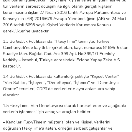
ilgili olarak işleyecektir. FlexyTime, kişisel verilerin işlenmesi ve bu
tür verilerin serbest dolaşımı ile ilgili olarak gerçek kişilerin
korunmasına ilişkin 27 Nisan 2016 tarihli Avrupa Parlamentosu ve
Konseyi’nin (AB) 2016/679 Avrupa Yönetmeliğinin (AB) ve 24 Mart
2016 tarihli 6698 sayılı Kişisel Verilerin Korunması Kanunu
gerekliliklerine uyacaktır.
1.3 Bu Gizlilik Politikasında, “FlexyTime” terimiyle, Türkiye
Cumhuriyeti’nde kayıtlı bir şirket olan, kayıt numarası: 84695-5 olan
Suadiye Mah. Bağdat Cad. Ark 399 Apt. No:399/1/1 Erenköy –
Kadıköy – İstanbul, Türkiye adresindeki Eclone Yapay Zeka A.S.
kastedilir.
1.4 Bu Gizlilik Politikasında kullanıldığı şekliyle “Kişisel Veriler”,
“Veri Sahibi”, “İşleyen”, “Denetleyici”, “İşlemci” ve “Denetleyici
Otorite” terimleri, GDPR’de verilenlerle aynı anlamlara sahip
olacaktır.
1.5 FlexyTime, Veri Denetleyicisi olarak hareket eder ve aşağıdaki
verilerin işlenmesi için amaç ve araçları belirler:
• Kendileri FlexyTime’ın müşterisi olan ve Kişisel Verilerini
doğrudan FlexyTime’a ileten, örneğin serbest çalışanlar ve