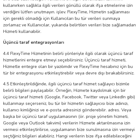
kullanırken sağlıkla ilgili verileri gönüllü olarak ifşa etmelerine izin
verdiğini lütfen unutmayın. işlev. FlexyTime, Hizmetin sağlanması
için gerekli olmadığı için Kullanıcıları bu tür verileri sunmaya
zorlamaz ve Kullanıcılar, yukarıda belirtilen verileri bize sağlamadan
Hizmeti kullanabilir.
Üçüncü taraf entegrasyonları
4.4 FlexyTime Hizmetinin belirli yönleriyle ilgili olarak üçüncü taraf
hizmetlerini entegre etmeyi seçebilirsiniz. Üçüncü taraf hizmeti,
Hizmetle entegre olan bir yazılımdır ve FlexyTime hesabınız için bu
tür bir entegrasyonu etkinleştirebilir veya devre dışı bırakabilirsiniz.
4.5 Etkinleştirildiğinde, ilgili üçüncü taraf hizmet sağlayıcı bizimle
belirli bilgileri paylaşabilir. Örneğin, Hizmete kaydolmak için bir
üçüncü taraf hizmeti (Google, Facebook, Twitter veya LinkedIn gibi)
kullanmayı seçerseniz, bu tür bir hizmetin sağlayıcısı bize adınızı,
kullanıcı kimliğinizi ve e-posta adresinizi gönderebilir. adres. Veya
başka bir üçüncü taraf uygulamasının (ör. proje yönetim hizmeti,
Google veya Outlook takvimi) verilerin Hizmete aktarılmasına izin
vermesi etkinleştirilirse, uygulamanın bize sunulmasına izin vermeyi
seçtiğiniz bilgileri alabiliriz. Hangi verilerin bize ifşa edilebileceğini