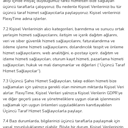
akışı içinde ihtiyaç duyduğumuz farklı hizmetleri bize sağlayan
üçüncü taraflarla çalışıyoruz. Bu nedenle Kişisel Verilerinizi bu tür
üçüncü taraf hizmet sağlayıcılarla paylaşıyoruz. Kişisel verilerinizi
FlexyTime adına işlerler.
7.2 Kişisel Verilerinizin alıcı kategorileri, barındırma ve sunucu ortak
yerleşim hizmeti sağlayıcılarını, iletişim ve içerik dağıtım ağlarını,
veri ve siber güvenlik hizmeti sağlayıcılarını, faturalandırma ve
ödeme işleme hizmeti sağlayıcılarını, dolandırıcılık tespit ve önleme
hizmet sağlayıcılarını, web analitiğini, e-postayı içerir. dağıtım ve
izleme hizmeti sağlayıcıları, oturum kayıt hizmeti, pazarlama hizmeti
sağlayıcıları, hukuk ve mali danışmanlar ve diğerleri (“Üçüncü Taraf
Hizmet Sağlayıcılar”).
7.3 Üçüncü Şahıs Hizmet Sağlayıcıları, talep edilen hizmeti bize
sağlamaları için yalnızca gerekli olan minimum miktarda Kişisel Veri
alırlar. FlexyTime, Kişisel Verileri yalnızca Kişisel Verilerin GDPR’ye
ve diğer geçerli yasa ve yönetmeliklere uygun olarak işlenmesini
sağlamak için uygun önlemleri uyguladıklarını kanıtlayabilen
Üçüncü Taraf Hizmet Sağlayıcılarla paylaşır.
7.4 Bazı durumlarda, bilgilerinizi üçüncü taraflarla paylaşmak için
yasal zorunluluklarımız olabilir. Böyle bir durum, Kişisel Verilerinizin