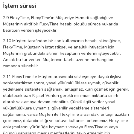
İşlem süresi
2.9 FlexyTime, FlexyTime’ın Müşteriye Hizmeti sağladığı ve
Müşterinin aktif bir FlexyTime hesabı olduğu sürece yukarıda
belirtilen verileri işleyecektir.
2.10 Müşteri tarafından bir son kullanıcının hesabı silindiğinde,
FlexyTime, Müşterinin istatistiksel ve analitik ihtiyaçları için
Müşterinin grubundaki silinen hesapların verilerini işleyecektir.
Ancak bu tür veriler, Müşterinin talebi üzerine herhangi bir
zamanda silinebilir.
2.11 FlexyTime ile Müşteri arasındaki sözleşmeye dayalı ilişkiyi
sonlandırdıktan sonra, yasal yükümlülüklere uymak, güvenilir
yedekleme sistemleri sağlamak, anlaşmazlıkları çözmek için gerekli
olabilecek bazı Kişisel Verileri gerekli minimum miktarla sınırlı
olarak saklamaya devam edebiliriz. Çünkü ilgili veriler yasal
yükümlülüklere uymamız, güvenilir yedekleme sistemleri
sağlamamız, varsa Müşteri ile FlexyTime arasındaki anlaşmazlıkları
çözmemiz, dolandırıcılığı ve kötüye kullanımı önlememiz, FlexyTime
anlaşmalarını yürürlüğe koymamız ve/veya FlexyTime’ın veya
üçüncü şahısların meşru menfaatlerini takip etmemiz için