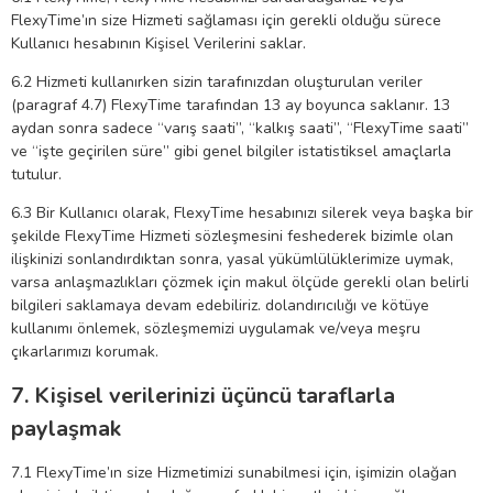
FlexyTime’ın size Hizmeti sağlaması için gerekli olduğu sürece
Kullanıcı hesabının Kişisel Verilerini saklar.
6.2 Hizmeti kullanırken sizin tarafınızdan oluşturulan veriler
(paragraf 4.7) FlexyTime tarafından 13 ay boyunca saklanır. 13
aydan sonra sadece “varış saati”, “kalkış saati”, “FlexyTime saati”
ve “işte geçirilen süre” gibi genel bilgiler istatistiksel amaçlarla
tutulur.
6.3 Bir Kullanıcı olarak, FlexyTime hesabınızı silerek veya başka bir
şekilde FlexyTime Hizmeti sözleşmesini feshederek bizimle olan
ilişkinizi sonlandırdıktan sonra, yasal yükümlülüklerimize uymak,
varsa anlaşmazlıkları çözmek için makul ölçüde gerekli olan belirli
bilgileri saklamaya devam edebiliriz. dolandırıcılığı ve kötüye
kullanımı önlemek, sözleşmemizi uygulamak ve/veya meşru
çıkarlarımızı korumak.
7. Kişisel verilerinizi üçüncü taraflarla
paylaşmak
7.1 FlexyTime’ın size Hizmetimizi sunabilmesi için, işimizin olağan